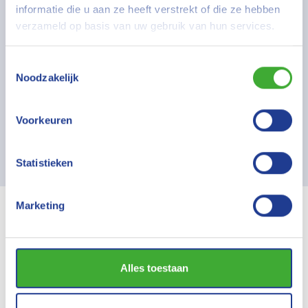
informatie die u aan ze heeft verstrekt of die ze hebben
Reduceert stresshormonen
verzameld op basis van uw gebruik van hun services.
Brengt een kalme hersengolf
Toestemmingsselectie
Activeert het spijsverteringsstelsel
Noodzakelijk
Werkt vitaliserend
Voorkeuren
Statistieken
Marketing
Heb je vragen of wil je
kennismaken?
Alles toestaan