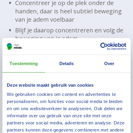
Concentreer je op de plek onder de
handen, daar is heel subtiel beweging
van je adem voelbaar
Blijf je daarop concentreren en volg de
beweging van je adem
Als er gedachten binnenkomen richt
je de aandacht weer rustig op je adem
Toestemming
Details
Over
Oefen dat geduldig
Na tien à vijftien minuten kom je
Deze website maakt gebruik van cookies
rustig uit deze ontspanning en ga je
verder met de activiteiten van de dag
We gebruiken cookies om content en advertenties te
personaliseren, om functies voor social media te bieden
en om ons websiteverkeer te analyseren. Ook delen we
Wat doet de oefening?
informatie over uw gebruik van onze site met onze
partners voor social media, adverteren en analyse. Deze
Deze ontspant je lichaam en brengt
partners kunnen deze gegevens combineren met andere
het hart- en ademritme omlaag