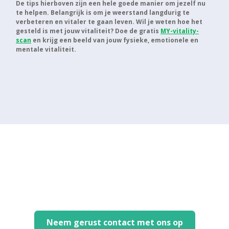
De tips hierboven zijn een hele goede manier om jezelf nu
te helpen. Belangrijk is om je weerstand langdurig te
verbeteren en vitaler te gaan leven. Wil je weten hoe het
gesteld is met jouw vitaliteit? Doe de gratis
MY-vitality-
scan
en krijg een beeld van jouw fysieke, emotionele en
mentale vitaliteit.
Heb je vragen of wil je
kennismaken?
Neem gerust contact met ons op