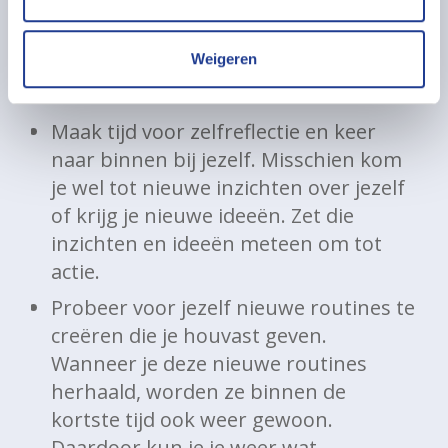
beperkingen. Door de focus te richten
op wat wel mogelijk is voorkom je dat
Weigeren
je in een negatieve gedachtespiraal
terecht komt.
Maak tijd voor zelfreflectie en keer
naar binnen bij jezelf. Misschien kom
je wel tot nieuwe inzichten over jezelf
of krijg je nieuwe ideeën. Zet die
inzichten en ideeën meteen om tot
actie.
Probeer voor jezelf nieuwe routines te
creëren die je houvast geven.
Wanneer je deze nieuwe routines
herhaald, worden ze binnen de
kortste tijd ook weer gewoon.
Daardoor kun je je weer wat