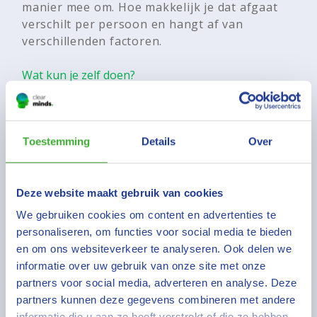
manier mee om. Hoe makkelijk je dat afgaat
verschilt per persoon en hangt af van
verschillenden factoren.
Wat kun je zelf doen?
De eerste, maar misschien ook
lastigste tip, is om de situatie en de
veranderingen te accepteren. Het is
Toestemming
Details
Over
zoals het is.
Daarbij horen ook alle gevoelens die je
Deze website maakt gebruik van cookies
hebt. Voel je je niet ok dan is dat ok!
We gebruiken cookies om content en advertenties te
Ben lief voor jezelf en kijk wat je kunt
personaliseren, om functies voor social media te bieden
doen om het jezelf zo aangenaam
en om ons websiteverkeer te analyseren. Ook delen we
mogelijk te maken.
informatie over uw gebruik van onze site met onze
partners voor social media, adverteren en analyse. Deze
Houd je mind gezond en ga/leer
partners kunnen deze gegevens combineren met andere
mediteren. Meditatie kan je helpen om
informatie die u aan ze heeft verstrekt of die ze hebben